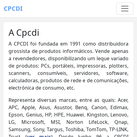
CPCDI
A Cpcdi
A CPCDI foi fundada em 1991 como distribuidora
grossista de produtos informáticos. Vende apenas
a revendedores, disponibilizando um leque variado
de produtos: PCs, portáteis, impressoras, plotters,
scanners, consumíveis, servidores, software,
calculadoras, produtos de rede e de comunicações,
electrónica de consumo, etc.
Representa diversas marcas, entre as quais: Acer,
APC, Apple, Asus, Asustor, Benq, Canon, Edimax,
Epson, Genius, HP, HPE, Huawei. Kingston, Lenovo,
LG, Microsoft, MSI, Norton LifeLock, Qnap,
Samsung, Sony, Targus, Toshiba, TomTom, TP-LINK,
Trust (
ver mais
). Desde Junho 96 a CPCDI