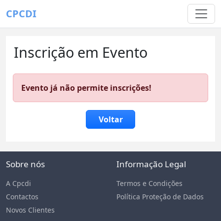
CPCDI
Inscrição em Evento
Evento já não permite inscrições!
Voltar
Sobre nós
Informação Legal
A Cpcdi
Termos e Condições
Contactos
Política Proteção de Dados
Novos Clientes